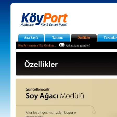
Ana Sayfa
Tanıtım
Özellikler
Yorumlar
KöyPort sitesine Hoş Geldiniz...
Arkadaşına gönder!