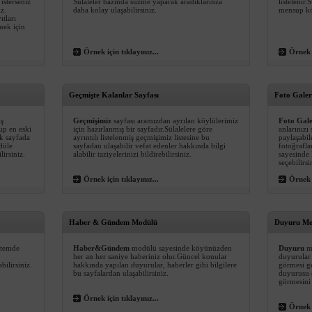
isterseniz
Sülaleler bazında süzme yaparak aradıklarınza
listelenir
iz.
daha kolay ulaşabilirsiniz.
mensup köy
ıtları
rmek için
Örnek için tıklayınız...
Örnek i
Geçmişte Kalanlar Sayfası
Foto Galer
ış
Geçmişimiz
sayfası aramızdan ayrılan köylülerimiz
Foto Gal
up en eski
için hazırlanmış bir sayfadır.Sülalelere göre
anlarınızı
ek sayfada
ayrıntılı listelenmiş geçmişimiz listesine bu
paylaşabil
düle
sayfadan ulaşabilir vefat edenler hakkında bilgi
fotoğrafla
irsiniz.
alabilir taziyelerinizi bildirebilirsiniz.
sayesinde
seçebilirsi
Örnek için tıklayınız...
Örnek i
Haber & Gündem Modülü
Duyuru Mo
istemde
Haber&Gündem
modülü sayesinde köyünüzden
Duyuru
mo
her an her saniye haberiniz olur.Güncel konular
duyurular 
bilirsiniz.
hakkında yapılan duyurular, haberler gibi bilgilere
görmesi g
bu sayfalardan ulaşabilirsiniz.
duyurusu o
görmesini 
Örnek için tıklayınız...
Örnek i