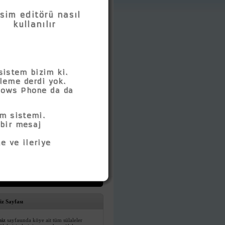
iz Sayfası
miz
sayfasında köye ait tüm sülaleler