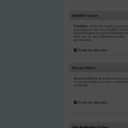
Etkinlikler Sayfası
Etkinlikler
sayfası köyünüzde gerçekleş
gerçekleşecek olan tüm etkinlikler hakkı
edinebileceğiniz bir sayfdır.Etkinlikler 
tarih, saat, yer gibi bilgilerinu buradan
görebilirsiniz.
Örnek için tıklayınız...
Ziyaretçi Defteri
Ziyaretçi Defteri
site kullanıcılarının gö
ve önerileri hakkında yazılar yazabildikle
sayfalardır.
Örnek için tıklayınız...
Arka Renktonları Sayfası