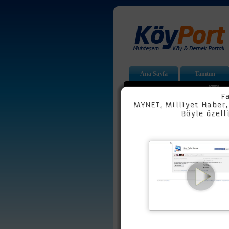
Ana Sayfa
Tanıtım
KöyPort sitesine Hoş Geldiniz...
Ar
Vid
Vid