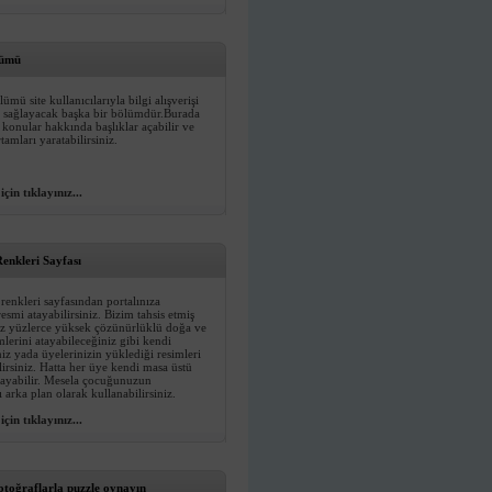
lümü
ümü site kullanıcılarıyla bilgi alışverişi
 sağlayacak başka bir bölümdür.Burada
z konular hakkında başlıklar açabilir ve
tamları yaratabilirsiniz.
çin tıklayınız...
enkleri Sayfası
renkleri sayfasından portalınıza
esmi atayabilirsiniz. Bizim tahsis etmiş
 yüzlerce yüksek çözünürlüklü doğa ve
mlerini atayabileceğiniz gibi kendi
iz yada üyelerinizin yüklediği resimleri
lirsiniz. Hatta her üye kendi masa üstü
tayabilir. Mesela çocuğunuzun
ı arka plan olarak kullanabilirsiniz.
çin tıklayınız...
otoğraflarla puzzle oynayın