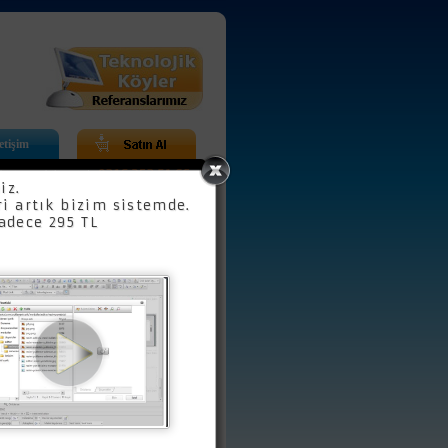
letişim
 bizi arayabilirsiniz