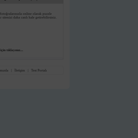
fotoğralarınızla online olarak puzzle
 sitenizi daha canlı hale getirebilirsiniz.
çin tıklayınız...
mızda
|
İletişim
|
Test Portalı