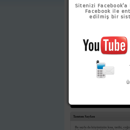
Tüm Özellikleri
Tanıtım Sayfası
Bu sayfa da köyünüzün kısa, tarihi, coğr