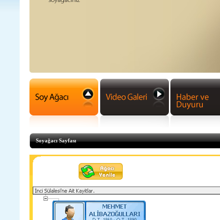
Soyağacı Sayfası