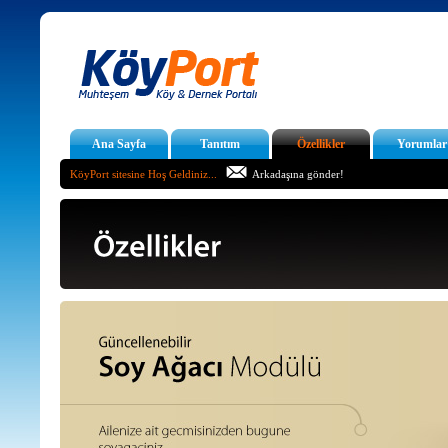
Ana Sayfa
Tanıtım
Özellikler
Yorumlar
KöyPort sitesine Hoş Geldiniz...
Arkadaşına gönder!